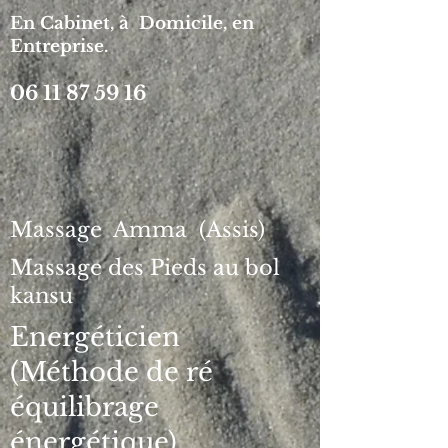
En Cabinet, à Domicile, en
Entreprise.
06 11 87 59 16
Massage Amma (Assis)
Massage des Pieds au bol
kansu
Energéticien
(Méthode de ré
équilibrage
énergétique)